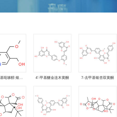
4'-O-甲基吡哆醇;银杏毒素
4'-甲基醚金连木黄酮
7-去甲基银杏双黄酮