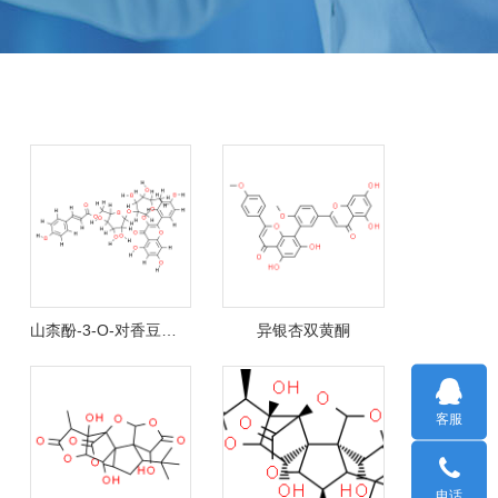
山柰酚-3-O-对香豆酰基鼠李糖葡萄糖苷
异银杏双黄酮
客服
电话