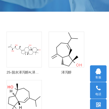
25-脱水泽泻醇A;泽泻醇G
泽泻醇
客服
电话