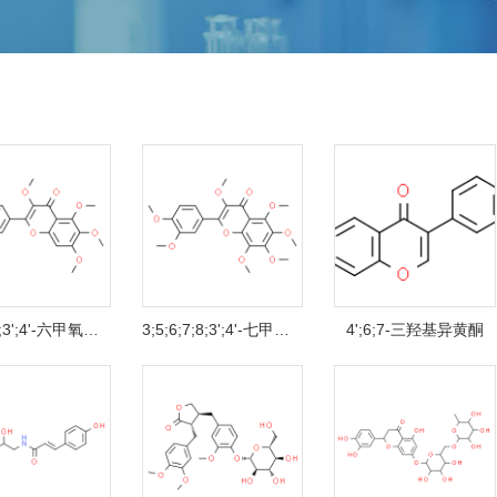
3;5;6;7;3';4'-六甲氧基黄酮
3;5;6;7;8;3';4'-七甲氧基黄酮
4';6;7-三羟基异黄酮