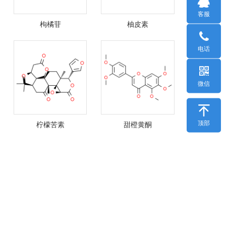
客服
枸橘苷
柚皮素
电话
微信

顶部
柠檬苦素
甜橙黄酮