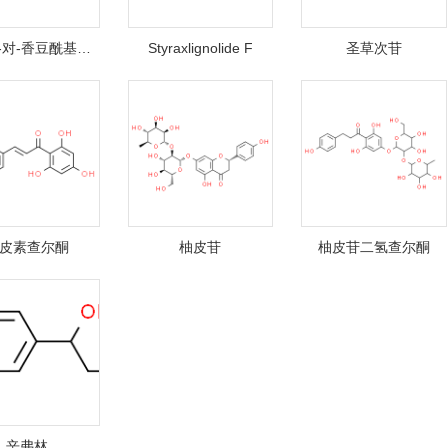
N-反式-对-香豆酰基去甲辛弗林
Styraxlignolide F
圣草次苷
皮素查尔酮
柚皮苷
柚皮苷二氢查尔酮
辛弗林