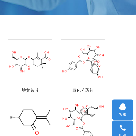
地黄苦苷
氧化芍药苷
客服
电话