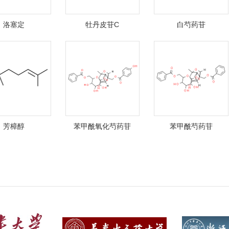
洛塞定
牡丹皮苷C
白芍药苷
芳樟醇
苯甲酰氧化芍药苷
苯甲酰芍药苷