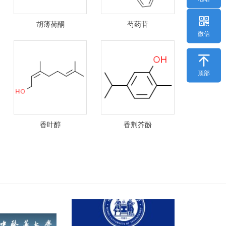
胡薄荷酮
芍药苷
微信

顶部
香叶醇
香荆芥酚