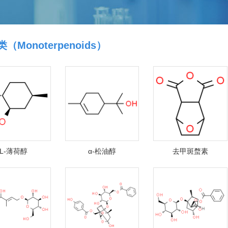
（Monoterpenoids）
L-薄荷醇
α-松油醇
去甲斑蝥素