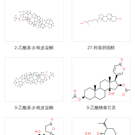
2-乙酰基-β-蜕皮甾酮
27-羟基胆固醇
3-乙酰基-β-蜕皮甾酮
3-乙酰蟾毒它灵