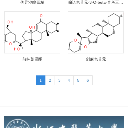
伪异沙蟾毒精
偏诺皂苷元-3-O-beta-查考三糖苷
前杯苋甾酮
剑麻皂苷元
1
2
3
4
5
6