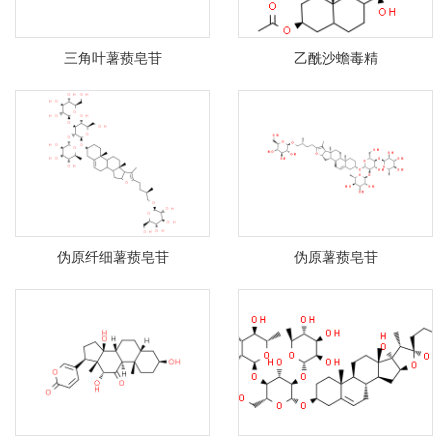
三角叶薯蓣皂苷
乙酰沙蟾毒精
伪原纤细薯蓣皂苷
伪原薯蓣皂苷