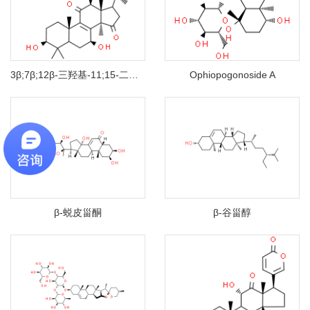
3β;7β;12β-三羟基-11;15-二羰基-羊毛甾烷-8-烯-24→20内酯
Ophiopogonoside A
β-蜕皮甾酮
β-谷甾醇