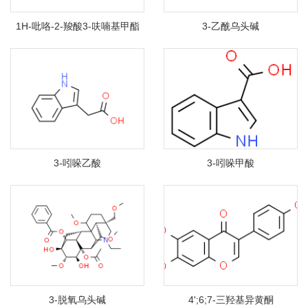
1H-吡咯-2-羧酸3-呋喃基甲酯
3-乙酰乌头碱
3-吲哚乙酸
3-吲哚甲酸
3-脱氧乌头碱
4';6;7-三羟基异黄酮