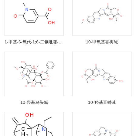
1-甲基-6-氧代-1;6-二氢吡啶-3-羧酸
10-甲氧基喜树碱
10-羟基乌头碱
10-羟基喜树碱