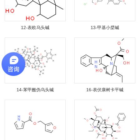
12-表欧乌头碱
13-甲基小檗碱
14-苯甲酰伪乌头碱
16-表伏康树卡平碱