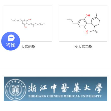
大麻萜酚
次大麻二酚