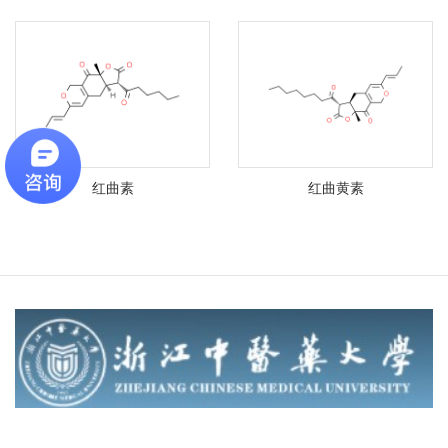
红曲素
红曲黄素