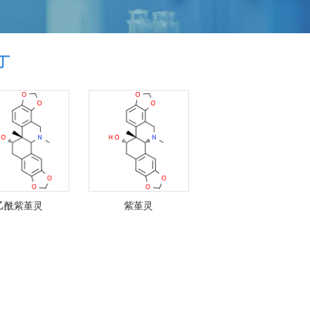
丁
乙酰紫堇灵
紫堇灵