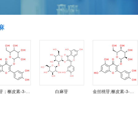
麻
异槲皮苷；槲皮素-3-O-葡萄糖甙
白麻苷
金丝桃苷;槲皮素-3-半乳糖苷