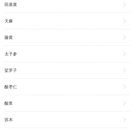
田基黄
天麻
藤黄
太子参
娑罗子
酸枣仁
酸浆
苏木