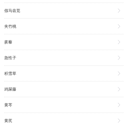
假马齿苋
夹竹桃
蒺藜
急性子
积雪草
鸡屎藤
黄芩
黄芪