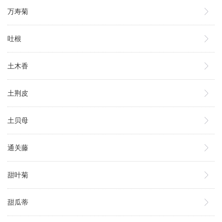
万寿菊
吐根
土木香
土荆皮
土贝母
通关藤
甜叶菊
甜瓜蒂