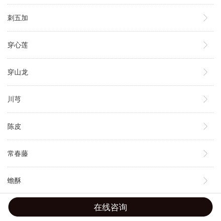
刺五加
穿心莲
穿山龙
川芎
陈皮
常春藤
蟾酥
在线咨询
柴胡