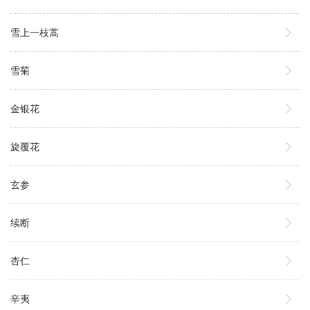
雪上一枝蒿
雪菊
金银花
旋覆花
玄参
续断
杏仁
辛夷