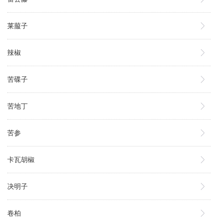
莱菔子
辣椒
苦碟子
苦地丁
苦参
卡瓦胡椒
决明子
卷柏