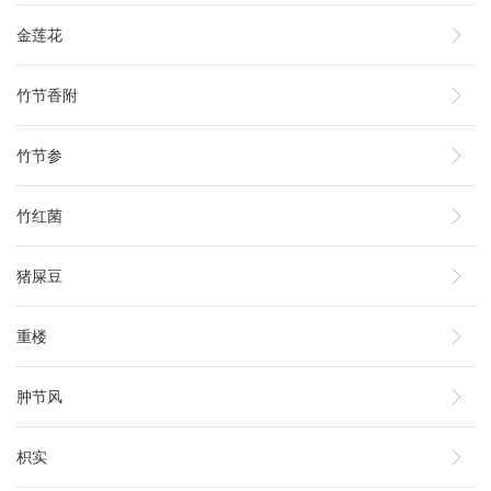
金莲花
竹节香附
竹节参
竹红菌
猪屎豆
重楼
肿节风
枳实