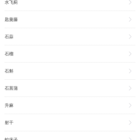
水飞蓟
匙羹藤
石蒜
石榴
石斛
石菖蒲
升麻
射干
蛇床子