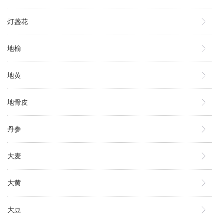
灯盏花
地榆
地黄
地骨皮
丹参
大麦
大黄
大豆