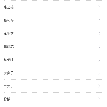
蒲公英
葡萄籽
花生衣
啤酒花
枇杷叶
女贞子
牛蒡子
柠檬