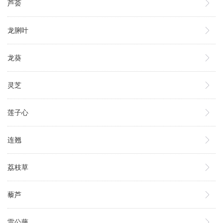
芦荟
龙脷叶
龙葵
灵芝
莲子心
连翘
荔枝草
藜芦
雷公藤