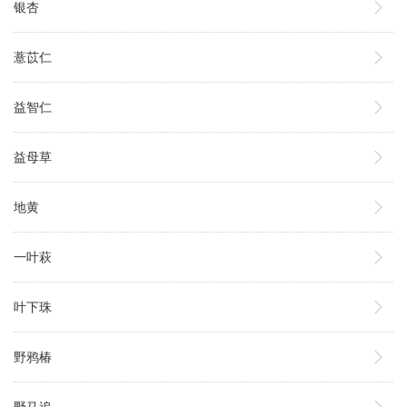
银杏
薏苡仁
益智仁
益母草
地黄
一叶萩
叶下珠
野鸦椿