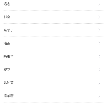
远志
郁金
余甘子
油茶
蛹虫草
樱花
风轮菜
淫羊藿