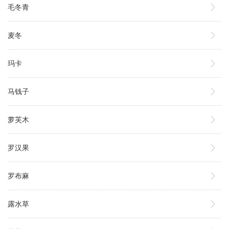
毛冬青
麦冬
玛卡
马钱子
萝芙木
罗汉果
罗布麻
露水草