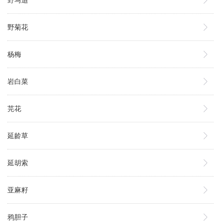
野马追
野菊花
杨梅
岩白菜
芫花
延龄草
延胡索
亚麻籽
鸦胆子