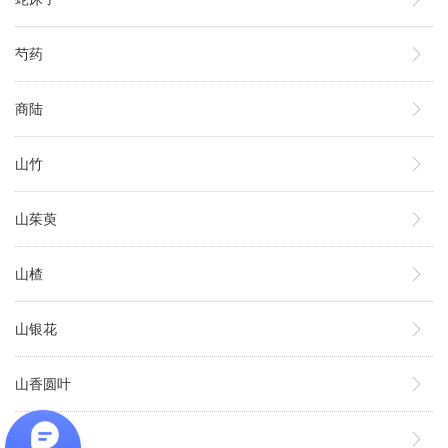
芍药
商陆
山竹
山茱萸
山楂
山银花
山香圆叶
桑根