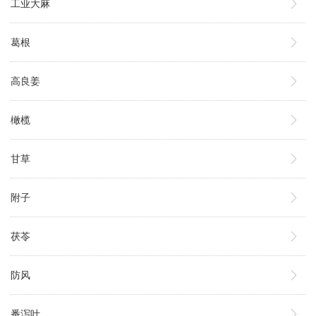
工业大麻
葛根
高良姜
橄榄
甘草
附子
茯苓
防风
番泻叶