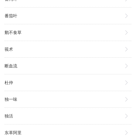
番茄叶
鹅不食草
莪术
断血流
杜仲
独一味
独活
东革阿里