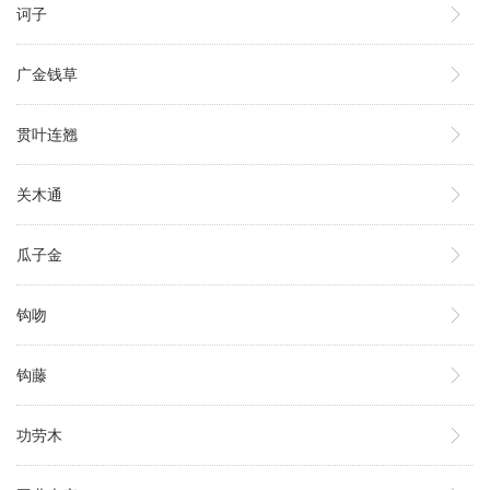
诃子
广金钱草
贯叶连翘
关木通
瓜子金
钩吻
钩藤
功劳木