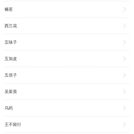
豨莶
西兰花
五味子
五加皮
五倍子
吴茱萸
乌药
王不留行