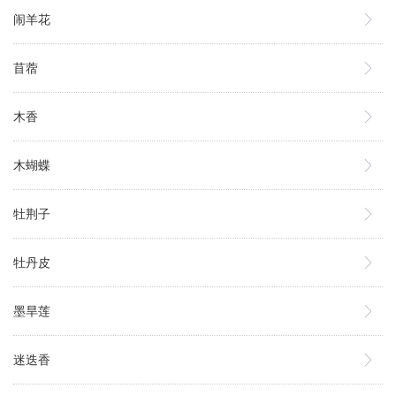
闹羊花
苜蓿
木香
木蝴蝶
牡荆子
牡丹皮
墨旱莲
迷迭香