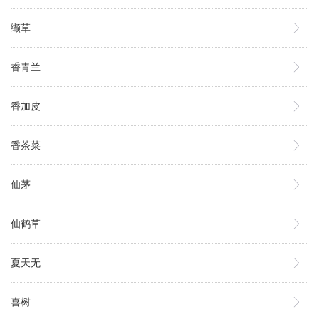
缬草
香青兰
香加皮
香茶菜
仙茅
仙鹤草
夏天无
喜树