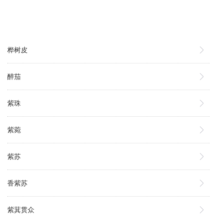
桦树皮
醉茄
紫珠
紫菀
紫苏
香紫苏
紫萁贯众