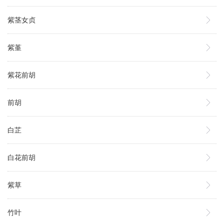
紫茎女贞
紫堇
紫花前胡
前胡
白芷
白花前胡
紫草
竹叶