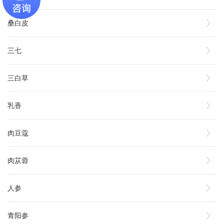
桑白皮
三七
三白草
乳香
肉豆蔻
肉苁蓉
人参
青阳参