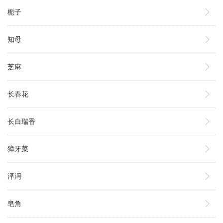
栀子
知母
芝麻
长春花
长白瑞香
獐牙菜
泽泻
皂角