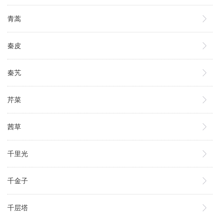
青蒿
秦皮
秦艽
芹菜
茜草
千里光
千金子
千层塔