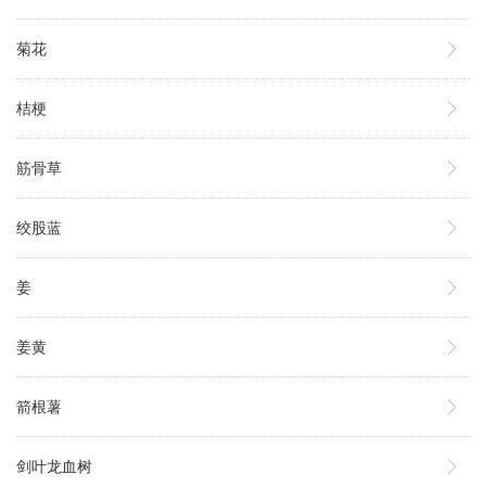
菊花
桔梗
筋骨草
绞股蓝
姜
姜黄
箭根薯
剑叶龙血树