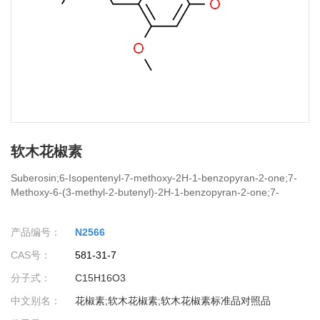
软木花椒素
Suberosin;6-Isopentenyl-7-methoxy-2H-1-benzopyran-2-one;7-
Methoxy-6-(3-methyl-2-butenyl)-2H-1-benzopyran-2-one;7-
methoxy-6-(3-methylbut-2-enyl)chromen-2-one;7-methoxy-6-
prenylcoumarin;7-Methoxy-6-prenylcoumarin;[ "7-Methoxy-6-
产品编号：
N2566
prenylcoumarin" ]
CAS号：
581-31-7
分子式：
C15H16O3
中文别名：
花椒素;软木花椒素;软木花椒素标准品对照品