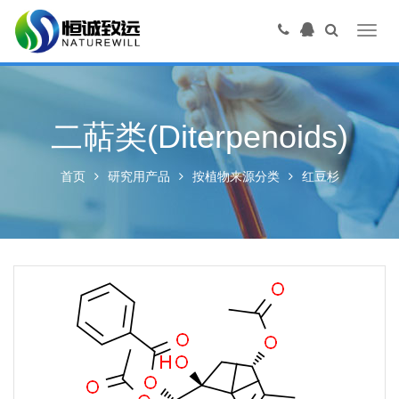
Toggl
navig
二萜类(Diterpenoids)
首页
研究用产品
按植物来源分类
红豆杉