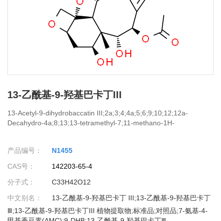
13-乙酰基-9-羟基巴卡丁III
13-Acetyl-9-dihydrobaccatin III;2a;3;4;4a;5;6;9;10;12;12a-
Decahydro-4a;8;13;13-tetramethyl-7;11-methano-1H-
cyclodeca[3;4]benz[1;2-b]oxete-4;5;6;9;11;12;12b-heptol
(2aR;4S;4aS;5R;6R;9S;11S;12S;12aR;12bS)-6;9;12b-triacetate
产品编号：
N1455
12-benzoate;10-DAB-Ⅲ;13-Acetyl-9-Dihydrobaccatin-III;9-DHB;9-
DIHYDRO-13-ACETYL BACCATIN III(9-DHB);ACETYL-9-
CAS号：
142203-65-4
DIHYDROBACCATIN III; 13-(P);9-dihydro-13-acetylbaccatinIII;7;9-
Dideacetyl baccatin VI;7-AMino-4-MethylcouMarin;9-dehydro-13-
分子式：
C33H42O12
acetylbaccatin III;9-DHAB III;CS-1097;Ddabvi
中文别名：
13-乙酰基-9-羟基巴卡丁 III;13-乙酰基-9-羟基巴卡丁
Ⅲ;13-乙酰基-9-羟基巴卡丁III 植物提取物;标准品;对照品;7-氨基-4-
甲基香豆素(AMC);9-DHB;13-乙酰基-9-羟基巴卡丁Ⅲ