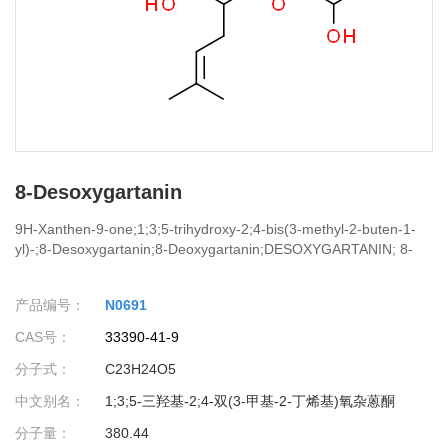
8-Desoxygartanin
9H-Xanthen-9-one;1;3;5-trihydroxy-2;4-bis(3-methyl-2-buten-1-
yl)-;8-Desoxygartanin;8-Deoxygartanin;DESOXYGARTANIN; 8-
(P);DESOXYGARTANIN; 8-(P) PrintBack;1;3;5-Trihydroxy-2;4-
bis(3-methyl-2-butenyl)xanthone;NSC 692944;[ "" ]
产品编号：
N0691
CAS号：
33390-41-9
分子式：
C23H24O5
中文别名：
1;3;5-三羟基-2;4-双(3-甲基-2-丁烯基)氧杂蒽酮
分子量：
380.44