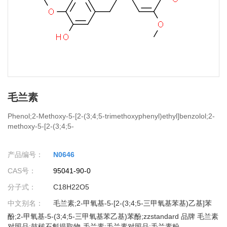
毛兰素
Phenol;2-Methoxy-5-[2-(3;4;5-trimethoxyphenyl)ethyl]benzolol;2-
methoxy-5-[2-(3;4;5-
trimethoxyphenyl)ethyl]phenol;Europium;Erianin;PHENOL; 2-
METHOXY-5-[2-(3;4;5-TRIMETHOXYPHENYL)ETHYL]-;(E)-2-
产品编号：
N0646
methoxy-5-(3;4;5-trimethoxyphenylethyl)phenol;2-methoxy-5-[2-
(3;4;5-trimethoxyphenyl)-ethyl]-phenol;3-hydroxy-3';4';4;5'-
CAS号：
95041-90-0
tetramethoxybibenzyl;5-(3;4;5-trimethoxyphenethyl)-2-
methoxyphenol;Dihydrocombretatastin A-4
分子式：
C18H22O5
中文别名：
毛兰素;2-甲氧基-5-[2-(3;4;5-三甲氧基苯基)乙基]苯
酚;2-甲氧基-5-(3;4;5-三甲氧基苯乙基)苯酚;zzstandard 品牌 毛兰素
对照品;鼓槌石斛提取物-毛兰素;毛兰素对照品;毛兰素粉