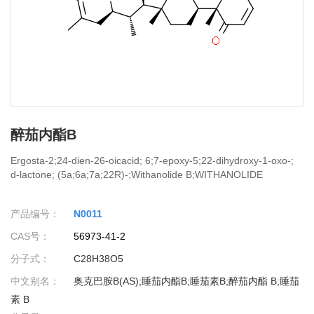
醉茄内酯B
Ergosta-2;24-dien-26-oicacid; 6;7-epoxy-5;22-dihydroxy-1-oxo-;
d-lactone; (5a;6a;7a;22R)-;Withanolide B;WITHANOLIDE
B(AS);WITHANOLIDE B(SH)(NEW);UNII-9YU877VU8K;
(5α;6α;7α;22R)-6;7-Epoxy-5;22-dihydroxy-1-oxo-ergosta-2;24-
产品编号：
N0011
dien-26-oic acid δ-lactone;Lycium substance B;
(5a;6a;7a;22R)-6;7-Epoxy-5;22-dihydroxy-1-oxoergosta-2;24-
CAS号：
56973-41-2
dien-26-oic acid d-lactone
分子式：
C28H38O5
中文别名：
奥克巴胺B(AS);睡茄内酯B;睡茄素B;醉茄内酯 B;睡茄
素 B